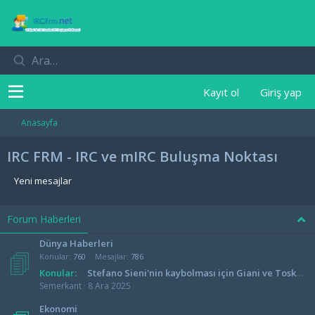
Kayıt ol
Giriş yap
Anasayfa
IRC FRM - IRC ve mIRC Buluşma Noktası
Yeni mesajlar
Forum Haberleri
Dünya Haberleri
Konular
760
Mesajlar
786
Konular:
Stefano Sieni'nin kaybolması için Giani ve Toskana bölgesinin başsağlığı
Semerkant
8 Ara 2025
Ekonomi