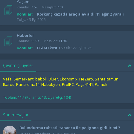
Yaşam
Konular
7.5K
Mesajlar
7.6K
Konular:
Korkunç kazada araç alev aldı: 1’i ağır 2 yaralı
Tolga
3 Eyl 2025
Haberler
Konular
11.9K
Mesajlar
11.9K
Konular:
EGİAD koştu
Nazik
27 Eyl 2025
Çevrimiçi üyeler
Vefa
Semerkant
baboli
Bluer
Ekonomix
HeZero
SantaRamun
Ikarus
Panaroma14
Nabukyen
ProIRC
Paşa4141
Pamuk
Toplam: 117 (Kullanıcı: 13, ziyaretçi: 104)
Son mesajlar
Bulundurma ruhsatlı tabanca ile poligona gidilir mi ?