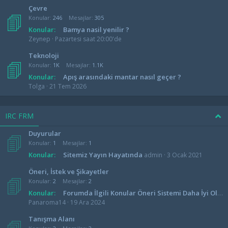
Çevre
Konular
246
Mesajlar
305
Konular:
Bamya nasil yenilir ?
Zeynep
Pazartesi saat 20:00'de
Teknoloji
Konular
1K
Mesajlar
1.1K
Konular:
Apış arasındaki mantar nasıl geçer ?
Tolga
21 Tem 2026
IRC FRM
Duyurular
Konular
1
Mesajlar
1
Konular:
Sitemiz Yayın Hayatında
admin
3 Ocak 2021
Öneri, İstek ve Şikayetler
Konular
2
Mesajlar
2
Konular:
Forumda İlgili Konular Öneri Sistemi Daha İyi Olmalı
Panaroma14
19 Ara 2024
Tanışma Alanı