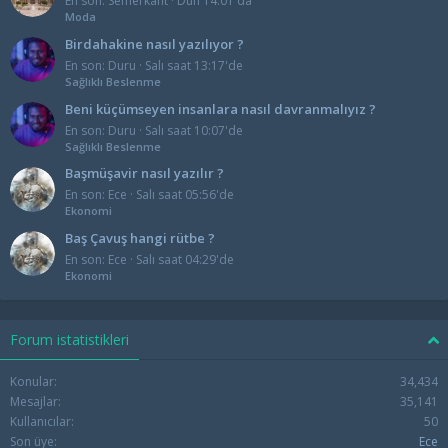
En son: Semerkant
Dün 14:01 da
Moda
Birdahakine nasıl yazılıyor ?
En son: Duru
Salı saat 13:17'de
Sağlıklı Beslenme
Beni küçümseyen insanlara nasıl davranmalıyız ?
En son: Duru
Salı saat 10:07'de
Sağlıklı Beslenme
Başmüşavir nasıl yazılır ?
En son: Ece
Salı saat 05:56'de
Ekonomi
Baş Çavuş hangi rütbe ?
En son: Ece
Salı saat 04:29'de
Ekonomi
Forum istatistikleri
Konular
34,434
Mesajlar
35,141
Kullanıcılar
50
Son üye
Ece