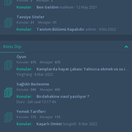
Konular
2
Mesajlar
2
Konular:
Ben Geldim
mahkum
12 May 2021
Tavsiye Siteler
Konular
31
Mesajlar
31
Konular:
Tanıtım Bölümü Kapalıdır
admin
4 Nis 2022
Konu Dışı
Oyun
Konular
675
Mesajlar
675
Konular:
Kamplarda hayat çabası: Yalnızca ekmek ve su istiyoruz
YingYang
8 Mar 2022
Sağlıklı Beslenme
Konular
345
Mesajlar
410
Konular:
Birdahakine nasıl yazılıyor ?
Duru
Salı saat 13:17'de
Yemek Tarifleri
Konular
115
Mesajlar
115
Konular:
Kaşarlı Omlet
Songul0
8 Mar 2022