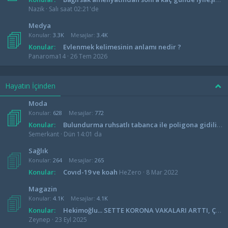
Nazik
Salı saat 02:21'de
Medya
Konular
3.3K
Mesajlar
3.4K
Konular:
Evlenmek kelimesinin anlamı nedir ?
Panaroma14
26 Tem 2026
Hayatın İçinden
Moda
Konular
628
Mesajlar
772
Konular:
Bulundurma ruhsatlı tabanca ile poligona gidilir mi ?
Semerkant
Dün 14:01 da
Sağlık
Konular
264
Mesajlar
265
Konular:
Covıd-19 ve koah
HeZero
8 Mar 2022
Magazin
Konular
4.1K
Mesajlar
4.1K
Konular:
Hekimoğlu... SETTE KORONA VAKALARI ARTTI, ÇEKİMLERE ARA VERİLDİ!
Zeynep
23 Eyl 2025