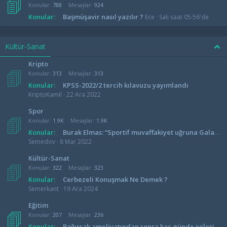
Konular
788
Mesajlar
924
Konular:
Başmüşavir nasıl yazılır ?
Ece
Salı saat 05:56'de
Kültür-Sanat
Kripto
Konular
313
Mesajlar
313
Konular:
KPSS-2022/2 tercih kılavuzu yayımlandı
KriptoKamil
22 Ara 2022
Spor
Konular
1.9K
Mesajlar
1.9K
Konular:
Burak Elmas: “Sportif muvaffakiyet uğruna Galatasaray’ı mali darboğaza ittiler”
Semedov
8 Mar 2022
Kültür-Sanat
Konular
322
Mesajlar
323
Konular:
Cerbezeli Konuşmak Ne Demek ?
Semerkant
19 Ara 2024
Eğitim
Konular
207
Mesajlar
236
Konular:
Bağırsak ameliyatından sonra kaç günde iyileşir ?