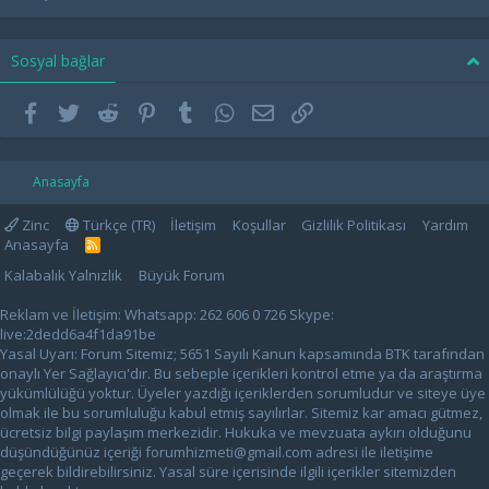
Sosyal bağlar
Facebook
Twitter
Reddit
Pinterest
Tumblr
WhatsApp
E-posta
Link
Anasayfa
Zinc
Türkçe (TR)
İletişim
Koşullar
Gizlilik Politikası
Yardım
Anasayfa
R
S
Kalabalık Yalnızlık
Büyük Forum
S
Reklam ve İletişim: Whatsapp: 262 606 0 726 Skype:
live:2dedd6a4f1da91be
Yasal Uyarı: Forum Sitemiz; 5651 Sayılı Kanun kapsamında BTK tarafından
onaylı Yer Sağlayıcı'dır. Bu sebeple içerikleri kontrol etme ya da araştırma
yükümlülüğü yoktur. Üyeler yazdığı içeriklerden sorumludur ve siteye üye
olmak ile bu sorumluluğu kabul etmiş sayılırlar. Sitemiz kar amacı gütmez,
ücretsiz bilgi paylaşım merkezidir. Hukuka ve mevzuata aykırı olduğunu
düşündüğünüz içeriği
forumhizmeti@gmail.com
adresi ile iletişime
geçerek bildirebilirsiniz. Yasal süre içerisinde ilgili içerikler sitemizden