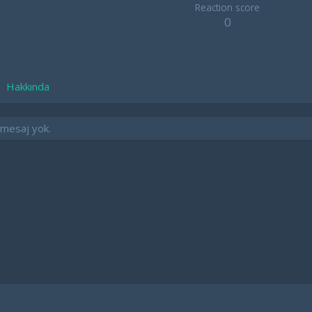
Reaction score
0
Hakkında
z mesaj yok.