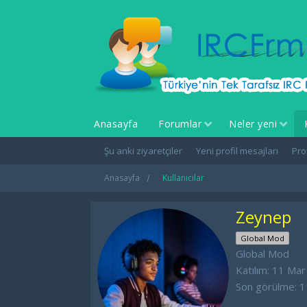
Anasayfa
Forumlar
Neler yeni
Şu anki ziyaretçiler
Yeni profil mesajları
Pro
Anasayfa
Kullanıcılar
Zeynep
Global Mod
Global Mod
Katılım
11 Mar
Son görülme
1