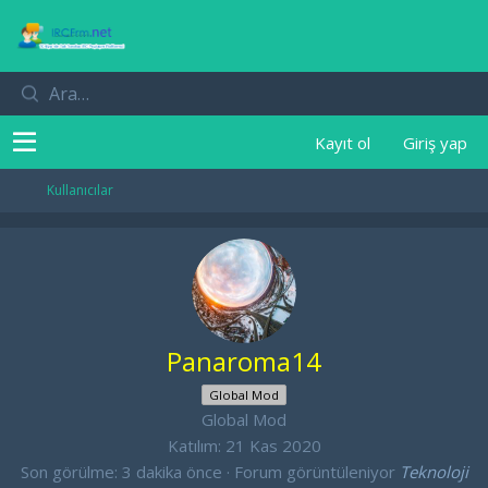
Kayıt ol
Giriş yap
Kullanıcılar
Panaroma14
Global Mod
Global Mod
Katılım
21 Kas 2020
Son görülme
3 dakika önce
·
Forum görüntüleniyor
Teknoloji