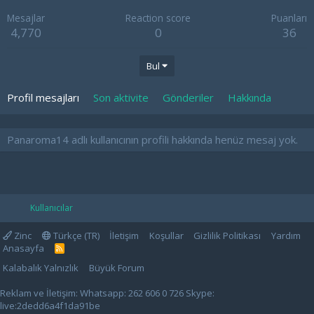
Mesajlar
Reaction score
Puanları
4,770
0
36
Bul
Profil mesajları
Son aktivite
Gönderiler
Hakkında
Panaroma14 adlı kullanıcının profili hakkında henüz mesaj yok.
Kullanıcılar
Zinc
Türkçe (TR)
İletişim
Koşullar
Gizlilik Politikası
Yardım
Anasayfa
R
S
Kalabalık Yalnızlık
Büyük Forum
S
Reklam ve İletişim: Whatsapp: 262 606 0 726 Skype:
live:2dedd6a4f1da91be