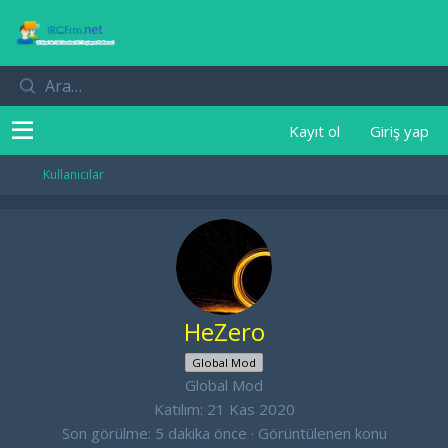
Kayıt ol
Giriş yap
Kullanıcılar
HeZero
Global Mod
Global Mod
Katılım
21 Kas 2020
Son görülme
5 dakika önce
·
Görüntülenen konu