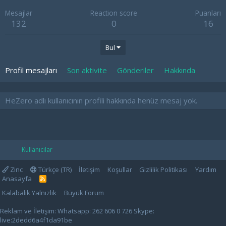
Mesajlar
Reaction score
Puanları
132
0
16
Bul
Profil mesajları
Son aktivite
Gönderiler
Hakkında
HeZero adlı kullanıcının profili hakkında henüz mesaj yok.
Kullanıcılar
Zinc
Türkçe (TR)
İletişim
Koşullar
Gizlilik Politikası
Yardım
Anasayfa
R
S
Kalabalık Yalnızlık
Büyük Forum
S
Reklam ve İletişim: Whatsapp: 262 606 0 726 Skype:
live:2dedd6a4f1da91be