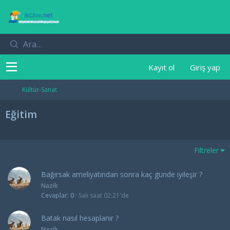
Kayıt ol
Giriş yap
Kültür-Sanat
Eğitim
Filtreler
Bağırsak ameliyatından sonra kaç günde iyileşir ?
Nazik
Cevaplar
0
Salı saat 02:21'de
Batak nasıl hesaplanır ?
Nazik