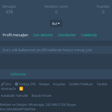
Mesajlar
Reaction score
Puanları
438
0
0
Bul
Profil mesajları
Son aktivite
Gönderiler
Hakkında
Duru adlı kullanıcının profili hakkında henüz mesaj yok.
Kullanıcılar
Zinc
Türkçe (TR)
İletişim
Koşullar
Gizlilik Politikası
Yardım
Anasayfa
R
S
Kalabalık Yalnızlık
Büyük Forum
S
Reklam ve İletişim: Whatsapp: 262 606 0 726 Skype:
live:2dedd6a4f1da91be