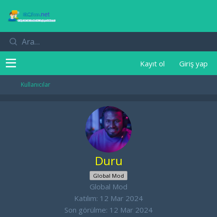
Kayıt ol
Giriş yap
Kullanıcılar
Duru
Global Mod
Global Mod
Katılım
12 Mar 2024
Son görülme
12 Mar 2024