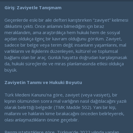
a
a
t
r
Giriş: Zaviyetle Tanışmam
a
i
n
h
Geçenlerde eski bir aile defteri karıştırırken “zaviyet” kelimesi
i
dikkatimi çekti. Önce anlamını bilmediğim için biraz
meraklandım, ama araştırdıkça hem hukuki hem de sosyal
açıdan oldukça ilginç bir kavram olduğunu gördüm. Zaviyet,
sadece bir belge veya terim değil; insanların yaşamlarını, mal
varlıklarını ve ilişkilerini düzenleyen, kültürel ve toplumsal
bağlamı olan bir araç. Günlük hayatta doğrudan karşılaşmasak
da, hukuki süreçlerde ve miras planlamasında etkisi oldukça
büyük.
Zaviyetin Tanımı ve Hukuki Boyutu
Türk Medeni Kanunu’na göre, zaviyet (veya vasiyet), bir
kişinin ölümünden sonra mal varlığının nasıl dağıtılacağını yazılı
olarak belirttiği belgedir (TMK Madde 502). Yani bir kişi,
mallarını ve haklarını kime bırakacağını önceden belirleyerek,
olası anlaşmazlıkların önüne geçebilir.
Resmi istatistiklere göre, Türkiye’de 2022 yılında yapılan