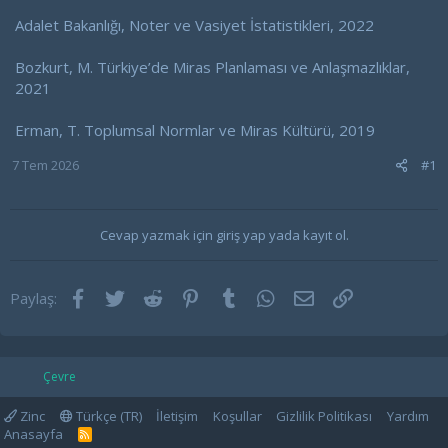
Adalet Bakanlığı, Noter ve Vasiyet İstatistikleri, 2022
Bozkurt, M. Türkiye’de Miras Planlaması ve Anlaşmazlıklar,
2021
Erman, T. Toplumsal Normlar ve Miras Kültürü, 2019
7 Tem 2026
#1
Cevap yazmak için giriş yap yada kayıt ol.
Facebook
Twitter
Reddit
Pinterest
Tumblr
WhatsApp
E-posta
Link
Paylaş:
Çevre
Zinc
Türkçe (TR)
İletişim
Koşullar
Gizlilik Politikası
Yardım
Anasayfa
R
S