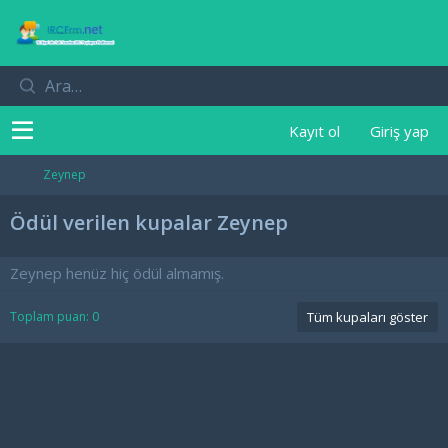
Kayıt ol
Giriş yap
Zeynep
Ödül verilen kupalar Zeynep
Zeynep henüz hiç ödül almamış.
Toplam puan: 0
Tüm kupaları göster