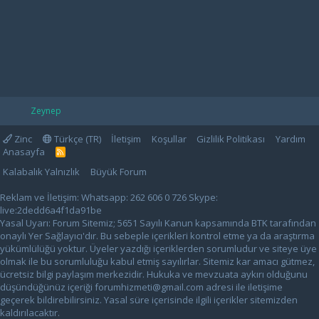
Zeynep
Zinc
Türkçe (TR)
İletişim
Koşullar
Gizlilik Politikası
Yardım
Anasayfa
R
S
Kalabalık Yalnızlık
Büyük Forum
S
Reklam ve İletişim: Whatsapp: 262 606 0 726 Skype:
live:2dedd6a4f1da91be
Yasal Uyarı: Forum Sitemiz; 5651 Sayılı Kanun kapsamında BTK tarafından
onaylı Yer Sağlayıcı'dır. Bu sebeple içerikleri kontrol etme ya da araştırma
yükümlülüğü yoktur. Üyeler yazdığı içeriklerden sorumludur ve siteye üye
olmak ile bu sorumluluğu kabul etmiş sayılırlar. Sitemiz kar amacı gütmez,
ücretsiz bilgi paylaşım merkezidir. Hukuka ve mevzuata aykırı olduğunu
düşündüğünüz içeriği
forumhizmeti@gmail.com
adresi ile iletişime
geçerek bildirebilirsiniz. Yasal süre içerisinde ilgili içerikler sitemizden
kaldırılacaktır.