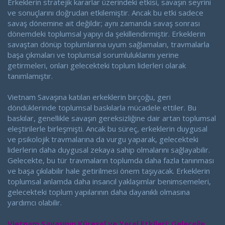
Erkeklerin stratejik kararlar üzerindeki etkisi, savaşın seyrini
ve sonuçlarını doğrudan etkilemiştir. Ancak bu etki sadece
savaş dönemine ait değildir; aynı zamanda savaş sonrası
dönemdeki toplumsal yapıyı da şekillendirmiştir. Erkeklerin
savaştan dönüp toplumlarına uyum sağlamaları, travmalarla
başa çıkmaları ve toplumsal sorumluluklarını yerine
getirmeleri, onları gelecekteki toplum liderleri olarak
tanımlamıştır.
Vietnam Savaşına katılan erkeklerin birçoğu, geri
döndüklerinde toplumsal baskılarla mücadele ettiler. Bu
baskılar, genellikle savaşın gereksizliğine dair artan toplumsal
eleştirilerle birleşmişti. Ancak bu süreç, erkeklerin duygusal
ve psikolojik travmalarına da vurgu yaparak, gelecekteki
liderlerin daha duygusal zekaya sahip olmalarını sağlayabilir.
Gelecekte, bu tür travmaların toplumda daha fazla tanınması
ve başa çıkılabilir hale getirilmesi önem taşıyacak. Erkeklerin
toplumsal anlamda daha insancıl yaklaşımlar benimsemeleri,
gelecekteki toplum yapılarının daha dayanıklı olmasına
yardımcı olabilir.
Vietnam Savaşının Küresel ve Yerel Etkileri: Geleceğe