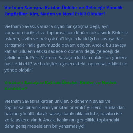
a
a
t
r
Vietnam Savaşına Katılan Ünlüler ve Geleceğe Yönelik
a
i
Öngörüler: Kim, Neden ve Nasıl Etkili Oldular?
n
h
i
Vietnam Savaşı, yalnızca siyasi bir çatışma değil, aynı
zamanda tarihsel ve toplumsal bir dönüm noktasıydı. Binlerce
askerin, sivilin ve pek çok ünlü kişinin katıldığı bu savaşa dair
tartışmalar hala günümüzde devam ediyor. Ancak, bu savaşa
katılan ünlülerin etkisi sadece o dönemi değil, geleceği de
şekillendirdi. Peki, Vietnam Savaşına katılan ünlüler bu günlere
nasıl etki etti? Ve bu kişilerin gelecekteki toplumsal etkileri ne
yönde olabilir?
Vietnam Savaşına Katılan Ünlüler: Kimler ve Neden
Katıldılar?
Vietnam Savaşına katılan ünlüler, o dönemin siyasi ve
toplumsal dinamiklerini yansıtan önemli figürlerdi. Bunlardan
bazıları gönüllü olarak savaşa katılmakla birlikte, bazıları ise
zorla askere alındı. Ancak, katılımları genellikle toplumdaki
daha geniş meselelerin bir yansımasıydı.