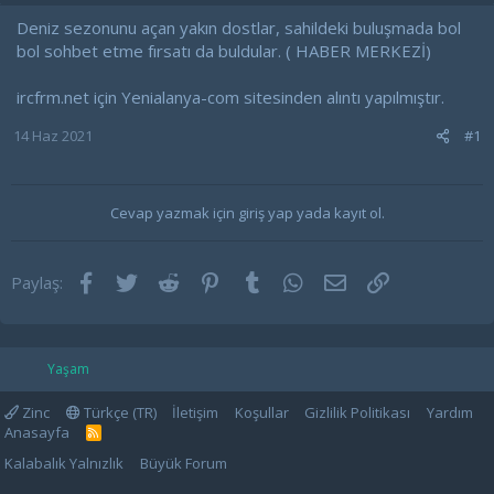
a
a
t
r
Deniz sezonunu açan yakın dostlar, sahildeki buluşmada bol
a
i
bol sohbet etme fırsatı da buldular. ( HABER MERKEZİ)
n
h
i
ircfrm.net için Yenialanya-com sitesinden alıntı yapılmıştır.
14 Haz 2021
#1
Cevap yazmak için giriş yap yada kayıt ol.
Facebook
Twitter
Reddit
Pinterest
Tumblr
WhatsApp
E-posta
Link
Paylaş:
Yaşam
Zinc
Türkçe (TR)
İletişim
Koşullar
Gizlilik Politikası
Yardım
Anasayfa
R
S
Kalabalık Yalnızlık
Büyük Forum
S