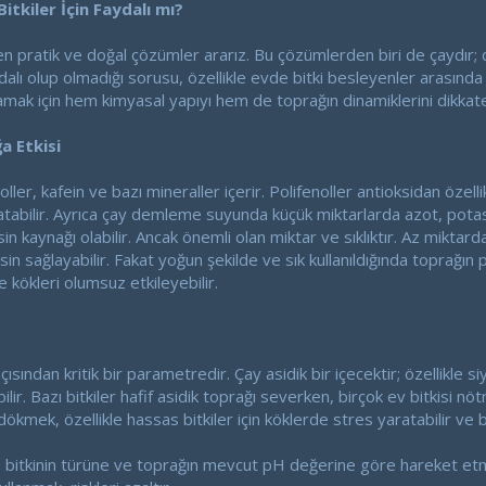
kiler İçin Faydalı mı?
azen pratik ve doğal çözümler ararız. Bu çözümlerden biri de çaydır
ydalı olup olmadığı sorusu, özellikle evde bitki besleyenler arasında
amak için hem kimyasal yapıyı hem de toprağın dinamiklerini dikkat
a Etkisi
ller, kafein ve bazı mineraller içerir. Polifenoller antioksidan özell
tabilir. Ayrıca çay demleme suyunda küçük miktarlarda azot, pota
esin kaynağı olabilir. Ancak önemli olan miktar ve sıklıktır. Az miktard
n sağlayabilir. Fakat yoğun şekilde ve sık kullanıldığında toprağın
e kökleri olumsuz etkileyebilir.
 açısından kritik bir parametredir. Çay asidik bir içecektir; özellik
lir. Bazı bitkiler hafif asidik toprağı severken, birçok ev bitkisi nötr
ökmek, özellikle hassas bitkiler için köklerde stres yaratabilir ve be
, bitkinin türüne ve toprağın mevcut pH değerine göre hareket etme