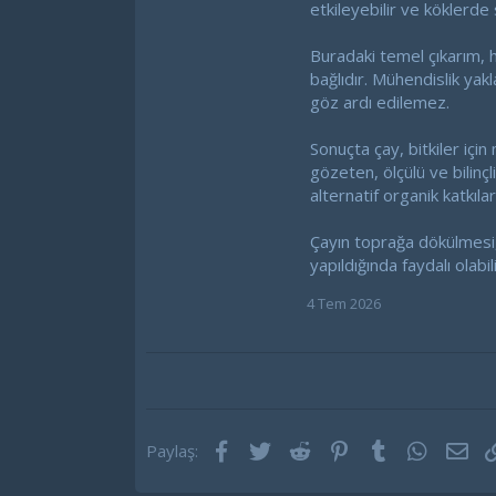
etkileyebilir ve köklerde 
Buradaki temel çıkarım, h
bağlıdır. Mühendislik yak
göz ardı edilemez.
Sonuçta çay, bitkiler için
gözeten, ölçülü ve bilinç
alternatif organik katkıl
Çayın toprağa dökülmesi, 
yapıldığında faydalı olabi
4 Tem 2026
Facebook
Twitter
Reddit
Pinterest
Tumblr
WhatsA
E-p
Paylaş: