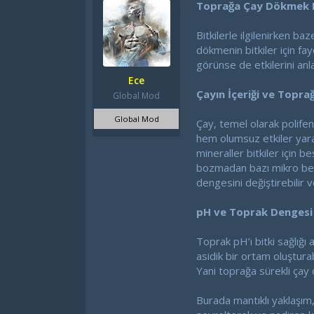
Toprağa Çay Dökmek Bit
b
g
a
ı
Bitkilerle ilgilenirken b
ş
ç
l
t
dökmenin bitkiler için fa
a
a
görünse de etkilerini anl
t
r
Ece
a
i
Çayın İçeriği ve Toprağ
Global Mod
n
h
i
Global Mod
Çay, temel olarak polifeno
hem olumsuz etkiler yara
mineraller bitkiler için b
bozmadan bazı mikro besi
dengesini değiştirebilir v
pH ve Toprak Dengesi
Toprak pH’ı bitki sağlığı
asidik bir ortam oluşturabi
Yani toprağa sürekli çay d
Burada mantıklı yaklaşım