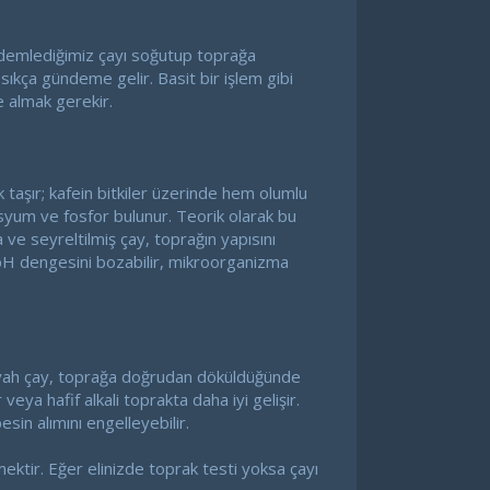
; demlediğimiz çayı soğutup toprağa
 sıkça gündeme gelir. Basit bir işlem gibi
e almak gerekir.
ik taşır; kafein bitkiler üzerinde hem olumlu
syum ve fosfor bulunur. Teorik olarak bu
a ve seyreltilmiş çay, toprağın yapısını
 pH dengesini bozabilir, mikroorganizma
le siyah çay, toprağa doğrudan döküldüğünde
 veya hafif alkali toprakta daha iyi gelişir.
sin alımını engelleyebilir.
ktir. Eğer elinizde toprak testi yoksa çayı