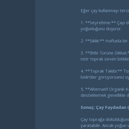
Eğer çay kullanmayı terci
1. **Seyreltme:** Çayı de
yoğunluğunu düşürür.
2. **Sıklık:** Haftada bi
3. **Bitki Türüne Dikkat:
nötr toprak seven bitkiler
4. **Toprak Takibi:** To
belirtiler görüyorsanız 
5. **Alternatif Organik K
desteklemek genellikle da
Sonuç: Çay Faydadan Ç
Çay toprağa döküldüğünde
yaratabilir. Ancak yoğun