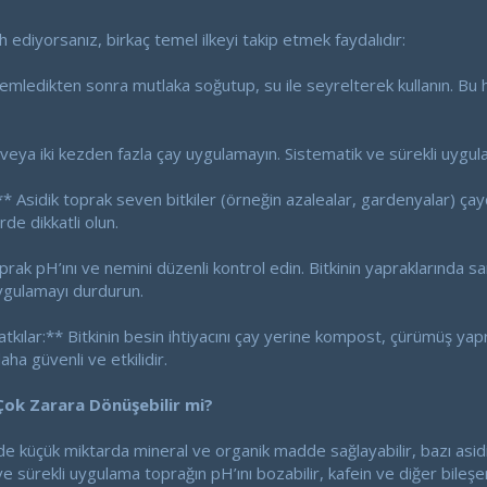
h ediyorsanız, birkaç temel ilkeyi takip etmek faydalıdır:
mledikten sonra mutlaka soğutup, su ile seyrelterek kullanın. Bu h
r veya iki kezden fazla çay uygulamayın. Sistematik ve sürekli uygu
** Asidik toprak seven bitkiler (örneğin azalealar, gardenyalar) ça
de dikkatli olun.
prak pH’ını ve nemini düzenli kontrol edin. Bitkinin yapraklarında
uygulamayı durdurun.
atkılar:** Bitkinin besin ihtiyacını çay yerine kompost, çürümüş ya
ha güvenli ve etkilidir.
ok Zarara Dönüşebilir mi?
 küçük miktarda mineral ve organik madde sağlayabilir, bazı asidik 
 ve sürekli uygulama toprağın pH’ını bozabilir, kafein ve diğer bil