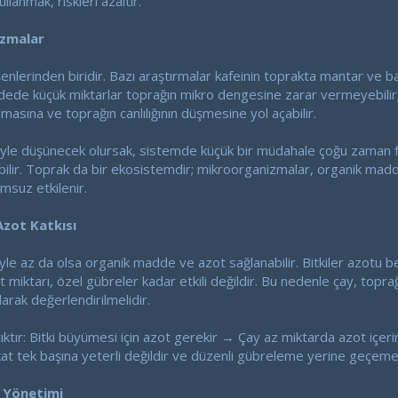
lanmak, riskleri azaltır.
izmalar
enlerinden biridir. Bazı araştırmalar kafeinin toprakta mantar ve bak
ede küçük miktarlar toprağın mikro dengesine zarar vermeyebilir; 
asına ve toprağın canlılığının düşmesine yol açabilir.
iyle düşünecek olursak, sistemde küçük bir müdahale çoğu zaman f
ilir. Toprak da bir ekosistemdir; mikroorganizmalar, organik madd
umsuz etkilenir.
zot Katkısı
e az da olsa organik madde ve azot sağlanabilir. Bitkiler azotu bes
miktarı, özel gübreler kadar etkili değildir. Bu nedenle çay, toprağı
arak değerlendirilmelidir.
çıktır: Bitki büyümesi için azot gerekir → Çay az miktarda azot içeri
akat tek başına yeterli değildir ve düzenli gübreleme yerine geçeme
k Yönetimi