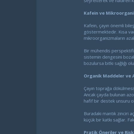
seyrelterek ve nadiren kul
Kafein ve Mikroorgan
Kafein, çayın önemli bileş
göstermektedir. Kısa vad
mikroorganizmaların azalm
Bir mühendis perspektif
sistemin dengesini bozab
bozulursa bitki sağlığı ol
Organik Maddeler ve A
Çayın toprağa dökülmesiyl
Ancak çayda bulunan azot 
hafif bir destek unsuru ol
Buradaki mantık zinciri a
küçük bir katkı sağlar. F
Pratik Öneriler ve Ris