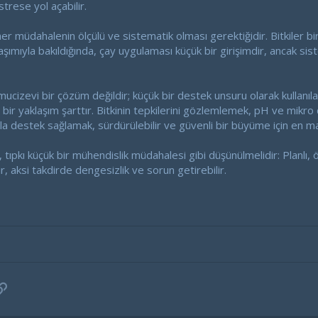
strese yol açabilir.
er müdahalenin ölçülü ve sistematik olması gerektiğidir. Bitkiler b
laşımıyla bakıldığında, çay uygulaması küçük bir girişimdir, ancak si
 mucizevi bir çözüm değildir; küçük bir destek unsuru olarak kullanılab
li bir yaklaşım şarttır. Bitkinin tepkilerini gözlemlemek, pH ve mi
arla destek sağlamak, sürdürülebilir ve güvenli bir büyüme için en man
tıpkı küçük bir mühendislik müdahalesi gibi düşünülmelidir: Planlı
lir, aksi takdirde dengesizlik ve sorun getirebilir.
pp
osta
Link