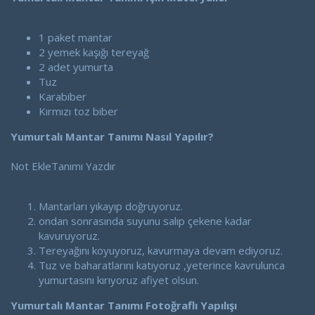
a
a
t
r
a
i
1 paket mantar
n
h
2 yemek kaşığı tereyağ
i
2 adet yumurta
Tuz
Karabiber
Kırmızı toz biber
Yumurtalı Mantar Tanımı Nasıl Yapılır?
Not EkleTanımı Yazdır
Mantarları yıkayıp doğruyoruz.
ondan sonrasında suyunu salıp çekene kadar
kavuruyoruz.
Tereyağını koyuyoruz, kavurmaya devam ediyoruz.
Tuz ve baharatlarını katıyoruz ,yeterince kavrulunca
yumurtasını kırıyoruz afiyet olsun.
Yumurtalı Mantar Tanımı Fotoğraflı Yapılışı