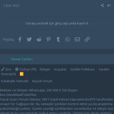
2 Şub 2022
#1
Cevap yazmak için giriş yap yada kayıt ol.
Facebook
Twitter
Reddit
Pinterest
Tumblr
WhatsApp
E-posta
Link
Paylaş:
Yemek Tarifleri
Zinc
Türkçe (TR)
İletişim
Koşullar
Gizlilik Politikası
Yardım
Anasayfa
R
S
Kalabalık Yalnızlık
Büyük Forum
S
Reklam ve İletişim: Whatsapp: 262 606 0 726 Skype:
live:2dedd6a4f1da91be
Yasal Uyarı: Forum Sitemiz; 5651 Sayılı Kanun kapsamında BTK tarafından
onaylı Yer Sağlayıcı'dır. Bu sebeple içerikleri kontrol etme ya da araştırma
yükümlülüğü yoktur. Üyeler yazdığı içeriklerden sorumludur ve siteye üye
olmak ile bu sorumluluğu kabul etmiş sayılırlar. Sitemiz kar amacı gütmez,