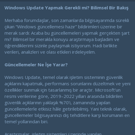
a
a
t
r
Windows Update Yapmak Gerekli mi? Bilimsel Bir Bakış
a
i
n
h
Merhaba forumdaşlar, son zamanlarda bilgisayarımda sürekli
i
çıkan “Windows güncellemesi hazır” bildirimleri üzerine bir
merak sardı: Acaba bu güncellemeleri yapmak gerçekten şart
mı? Bilimsel bir merakla konuyu araştırmaya başladım ve
öğrendiklerimi sizinle paylaşmak istiyorum. Hadi birlikte
verileri, analizleri ve olası etkileri irdeleyelim.
Güncellemeler Ne İşe Yarar?
Windows Update, temel olarak işletim sisteminin güvenlik
açıklarını kapatmak, performans sorunlarını düzeltmek ve yeni
özellikler sunmak için tasarlanmış bir araçtır. Microsoft’un
resmi verilerine göre, 2019–2022 yılları arasında bildirilen
güvenlik açıklarının yaklaşık %70’i, zamanında yapılan
güncellemelerle etkisiz hâle getirilebilmiş. Yani teknik olarak,
güncellemeler bilgisayarınızı dış tehditlere karşı korumanın en
temel yollarından biri.
Araştırmalar, işletim sistemleri üzerinde yapılan