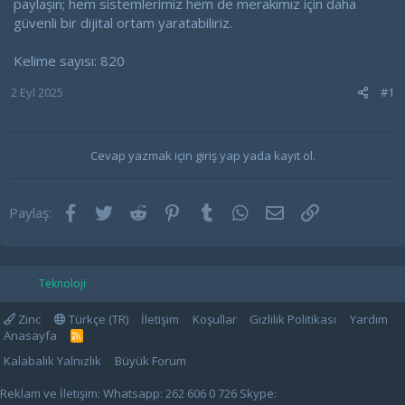
paylaşın; hem sistemlerimiz hem de merakımız için daha
güvenli bir dijital ortam yaratabiliriz.
Kelime sayısı: 820
2 Eyl 2025
#1
Cevap yazmak için giriş yap yada kayıt ol.
Facebook
Twitter
Reddit
Pinterest
Tumblr
WhatsApp
E-posta
Link
Paylaş:
Teknoloji
Zinc
Türkçe (TR)
İletişim
Koşullar
Gizlilik Politikası
Yardım
Anasayfa
R
S
Kalabalık Yalnızlık
Büyük Forum
S
Reklam ve İletişim: Whatsapp: 262 606 0 726 Skype: