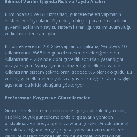
Bilimsel Veriler Işığında Risk ve Fayda Analizi
Bilim insanları ve BT uzmanları, güncellemeleri yapmanın
risklerini ve faydalarını ölçmek için birçok parametre kullanır:
güvenlik açıklarının sayısı, sistem kararlılığı, yazılım uyumluluğu
ve kullanıcı deneyimi gibi.
Bir örnek verelim: 2022’de yapılan bir çalışma, Windows 10
kullanıcılarının %65’inin güncellemeleri ertelediğini ve bu
kullanıcıların %20’sinde ciddi güvenlik sorunları yaşandığını
ortaya koydu. Aynı çalışmada, düzenli güncelleme yapan
kullanıcıların sistem çökme oranı sadece %5 olarak ölçüldü. Bu
veriler, güncellemelerin yalnızca güvenlik değil, sistem sağlığı
açısından da kritik olduğunu gösteriyor.
Performans Kaygısı ve Güncellemeler
Güncellemeler bazen performansı geçici olarak düşürebilir;
özellikle büyük güncellemelerde bilgisayarın yeniden
başlatılması ve dosya optimizasyonu gerekir. Ancak bilimsel
olarak bakıldığında, bu geçici yavaşlamalar uzun vadeli veri
kaybı ve sistem çökmesinin önüne geçmek için makul bir