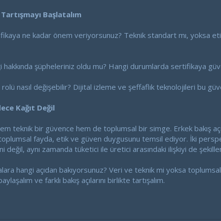
 Tartışmayı Başlatalım
rtifikaya ne kadar önem veriyorsunuz? Teknik standart mı, yoksa etik
rliği hakkında şüpheleriniz oldu mu? Hangi durumlarda sertifikaya g
rolü nasıl değişebilir? Dijital izleme ve şeffaflık teknolojileri bu güve
dece Kağıt Değil
hem teknik bir güvence hem de toplumsal bir simge. Erkek bakış açısıy
a toplumsal fayda, etik ve güven duygusunu temsil ediyor. İki perspek
ni değil, aynı zamanda tüketici ile üretici arasındaki ilişkiyi de şekille
alara hangi açıdan bakıyorsunuz? Veri ve teknik mi yoksa toplumsal ve
laşalım ve farklı bakış açılarını birlikte tartışalım.