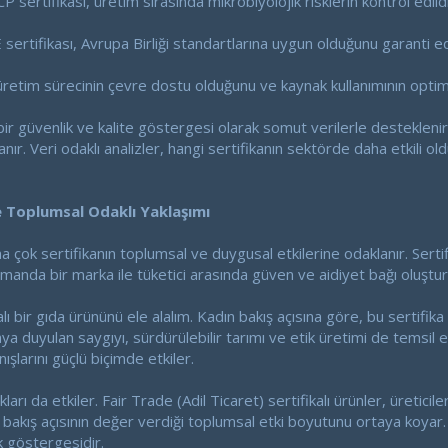
sertifikası, üretim sırasında mikrobiyolojik risklerin kontrol edildi
E sertifikası, Avrupa Birliği standartlarına uygun olduğunu garanti e
üretim sürecinin çevre dostu olduğunu ve kaynak kullanımının optimiz
ir güvenlik ve kalite göstergesi olarak somut verilerle desteklenir. 
anır. Veri odaklı analizler, hangi sertifikanın sektörde daha etkili ol
e Toplumsal Odaklı Yaklaşımı
a çok sertifikanın toplumsal ve duygusal etkilerine odaklanır. Sertif
anda bir marka ile tüketici arasında güven ve aidiyet bağı oluştur
lı bir gıda ürününü ele alalım. Kadın bakış açısına göre, bu sertifika 
a duyulan saygıyı, sürdürülebilir tarımı ve etik üretimi de temsil
nışlarını güçlü biçimde etkiler.
kları da etkiler. Fair Trade (Adil Ticaret) sertifikalı ürünler, üretici
n bakış açısının değer verdiği toplumsal etki boyutunu ortaya koyar. 
k göstergesidir.