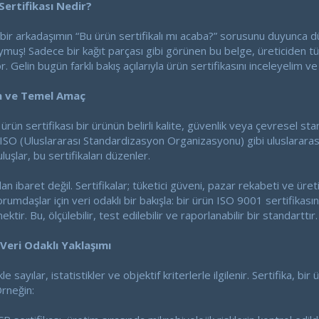
 Sertifikası Nedir?
ir arkadaşımın “Bu ürün sertifikalı mı acaba?” sorusunu duyunca d
muş! Sadece bir kağıt parçası gibi görünen bu belge, üreticiden tü
 Gelin bugün farklı bakış açılarıyla ürün sertifikasını inceleyelim ve 
ım ve Temel Amaç
 ürün sertifikası bir ürünün belirli kalite, güvenlik veya çevresel s
SO (Uluslararası Standardizasyon Organizasyonu) gibi uluslararas
luşlar, bu sertifikaları düzenler.
 ibaret değil. Sertifikalar; tüketici güveni, pazar rekabeti ve üreti
orumdaşlar için veri odaklı bir bakışla: bir ürün ISO 9001 sertifikası
tir. Bu, ölçülebilir, test edilebilir ve raporlanabilir bir standarttır.
 Veri Odaklı Yaklaşımı
e sayılar, istatistikler ve objektif kriterlerle ilgilenir. Sertifika, b
Örneğin: