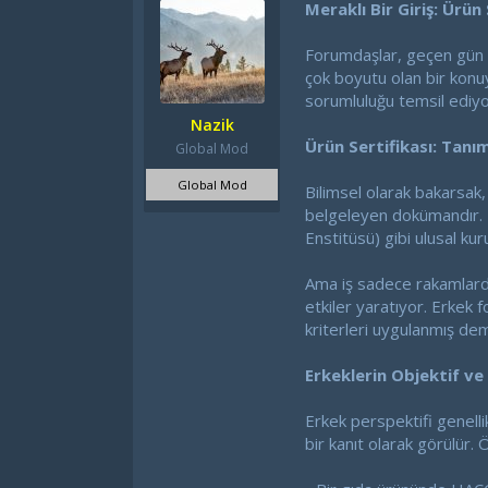
Meraklı Bir Giriş: Ürün
b
g
a
ı
Forumdaşlar, geçen gün b
ş
ç
l
t
çok boyutu olan bir konuy
a
a
sorumluluğu temsil ediyor.
t
r
Nazik
a
i
Ürün Sertifikası: Tan
Global Mod
n
h
i
Global Mod
Bilimsel olarak bakarsak,
belgeleyen dokümandır. I
Enstitüsü) gibi ulusal kuru
Ama iş sadece rakamlardan
etkiler yaratıyor. Erkek f
kriterleri uygulanmış demek
Erkeklerin Objektif ve
Erkek perspektifi genellikl
bir kanıt olarak görülür. 