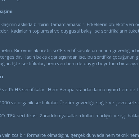
sişimi
yaklaşımın aslında birbirini tamamlamasıdır. Erkeklerin objektif veri o
 eder. Kadınların toplumsal ve duygusal bakışı ise sertifikaların tük
elim: Bir oyuncak üreticisi CE sertifikası ile ürününün güvenliğini b
stergesidir. Kadın bakış açısı açısından ise, bu sertifika çocuğunun
ğlar. İşte sertifikalar, hem veri hem de duygu boyutunu bir araya g
ri
CE ve RoHS sertifikaları: Hem Avrupa standartlarına uyum hem de t
000 ve organik sertifikalar: Üretim güvenliği, sağlık ve çevresel s
O-TEX sertifikası: Zararlı kimyasalların kullanılmadığını ve işçi hak
ın yalnızca bir formalite olmadığını, gerçek dünyada hem teknik hem 