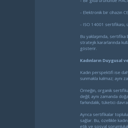
- Bir gıda ürününde HACCP 
- Elektronik bir cihazın C
- ISO 14001 sertifikası, 
Bu yaklaşımda, sertifika b
stratejik kararlarında kull
gösterir.
Kadınların Duygusal v
Kadın perspektifi ise dah
sunmakla kalmaz; aynı zam
Örneğin, organik sertifika
değil; aynı zamanda doğay
farkındalık, tüketici davra
Ayrıca sertifikalar toplulu
sağlar. Bu, özellikle kadı
etik ve sosyal sorumlulu