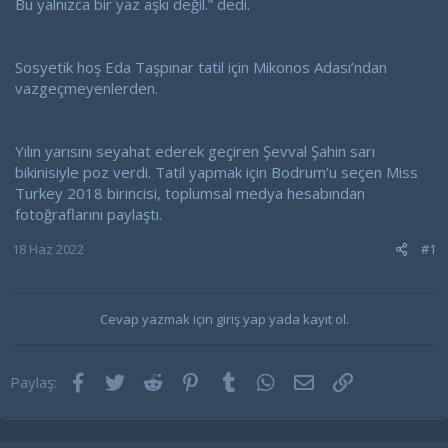
Bu yalnızca bir yaz aşkı değil.” dedi.
Sosyetik hoş Eda Taşpınar tatil için Mikonos Adası’ndan
vazgeçmeyenlerden.
Yılın yarısını seyahat ederek geçiren Şevval Şahin sarı
bikinisiyle poz verdi. Tatil yapmak için Bodrum’u seçen Miss
Turkey 2018 birincisi, toplumsal medya hesabından
fotoğraflarını paylaştı.
18 Haz 2022
#1
Cevap yazmak için giriş yap yada kayıt ol.
Facebook
Twitter
Reddit
Pinterest
Tumblr
WhatsApp
E-posta
Link
Paylaş: