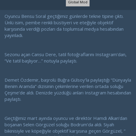
Global Mod
l
t
a
a
t
r
Oyuncu Bensu Soral geçtiğimiz günlerde tekne tipine çıktı.
a
i
Ünlü isim, pembe renkli büstiyeri ve eteğiyle objektif
n
h
karşısında verdiği pozları da toplumsal medya hesabından
i
yayınladı.
Sezonu açan Cansu Dere, tatil fotoğraflarını Instagram’dan,
“Ve tatil başlıyor…” notuyla paylaştı.
Demet Özdemir, başrolü Buğra Gülsoy’la paylaştığı “Dünyayla
Benim Aramda” dizisinin çekimlerine verilen ortada soluğu
Çeşme’de aldı. Denizde yüzdüğü anları Instagram hesabından
paylaştı.
Geçtiğimiz mart ayında oyuncu ve direktör Hamdi Alkan’dan
boşanan Selen Görgüzel soluğu Bodrum’da aldı. Siyah
bikinisiyle ve köpeğiyle objektif karşısına geçen Görgüzel, ”