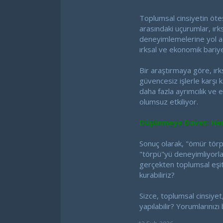
Toplumsal cinsiyetin ötes
arasındaki uçurumlar, ırk
deneyimlemelerine yol aça
ırksal ve ekonomik bariy
Bir araştırmaya göre, ırk
güvencesiz işlerle karşı k
daha fazla ayrımcılık ve eş
olumsuz etkiliyor.
Düşünmeye Davet: Herk
Sonuç olarak, "ömür törpüs
"törpü"yü deneyimliyorlar
gerçekten toplumsal eşits
kurabiliriz?
Sizce, toplumsal cinsiyet, 
yapılabilir? Yorumlarınızı