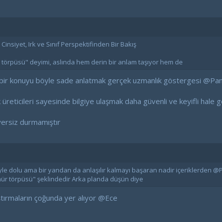
nsiyet, Irk ve Sınıf Perspektifinden Bir Bakış
örpüsü" deyimi, aslında hem derin bir anlam taşıyor hem de
 bir konuyu böyle sade anlatmak gerçek uzmanlık göstergesi
@Pan
k üreticileri sayesinde bilgiye ulaşmak daha güvenli ve keyifli hale g
 yersiz durmamıştır
iyle dolu ama bir yandan da anlaşılır kalmayı başaran nadir içeriklerde
"ömür törpüsü" şeklindedir Arka planda düşün diye
ştırmaların çoğunda yer alıyor
@Ece