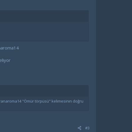
aroma14
eliyor
n @Panaroma14 "Ömür törpüsü" kelimesinin doğru
#3