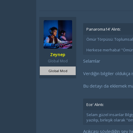
Panaroma14' Alıntı:
Ömür Törpüsü: Toplumsal Ci
Herkese merhaba! "Ömür t
Zeynep
Selamlar
Global Mod
Global Mod
Verdiğin bilgiler oldukça
Bu detayı da eklemek ma
Ece' Alıntı:
Selam güzel insanlar Bilg
yazılışı, birleşik olarak 
Açıkçası söylediğin şey h