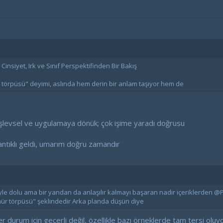
nsiyet, Irk ve Sınıf Perspektifinden Bir Bakış
örpüsü" deyimi, aslında hem derin bir anlam taşıyor hem de
 işlevsel ve uygulamaya dönük; çok işime yaradı doğrusu
ntıklı geldi, umarım doğru zamandır
iyle dolu ama bir yandan da anlaşılır kalmayı başaran nadir içeriklerde
"ömür törpüsü" şeklindedir Arka planda düşün diye
er durum için geçerli değil, özellikle bazı örneklerde tam tersi oluy