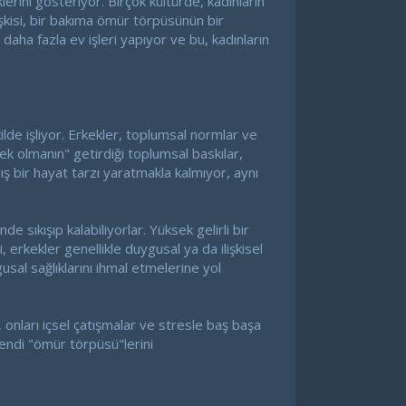
klerini gösteriyor. Birçok kültürde, kadınların
 ilişkisi, bir bakıma ömür törpüsünün bir
aha fazla ev işleri yapıyor ve bu, kadınların
ilde işliyor. Erkekler, toplumsal normlar ve
rkek olmanın" getirdiği toplumsal baskılar,
 bir hayat tarzı yaratmakla kalmıyor, aynı
sıkışıp kalabiliyorlar. Yüksek gelirli bir
 erkekler genellikle duygusal ya da ilişkisel
sal sağlıklarını ihmal etmelerine yol
onları içsel çatışmalar ve stresle baş başa
kendi "ömür törpüsü"lerini