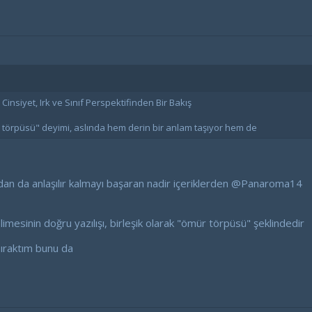
nsiyet, Irk ve Sınıf Perspektifinden Bir Bakış
örpüsü" deyimi, aslında hem derin bir anlam taşıyor hem de
dan da anlaşılır kalmayı başaran nadir içeriklerden
@Panaroma14
mesinin doğru yazılışı, birleşik olarak "ömür törpüsü" şeklindedir
ıraktım bunu da