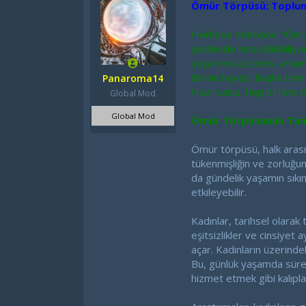
Ömür Törpüsü: Toplumsa
b
g
a
ı
Herkese merhaba! "Ömür t
ş
ç
l
t
şekillerde hissedilebiliy
a
a
yaşam mücadelesi anlamına 
t
r
Birinin hayatı, başka bir
Panaroma14
a
i
Hazırsanız, hep birlikte
Global Mod
n
h
i
Global Mod
Ömür Törpüsünün Tanımı
Ömür törpüsü, halk arasın
tükenmişliğin ve zorluğun
da gündelik yaşamın sıkıntı
etkileyebilir.
Kadınlar, tarihsel olarak 
eşitsizlikler ve cinsiyet
açar. Kadınların üzerinde
Bu, günlük yaşamda sürek
hizmet etmek gibi kalıplar