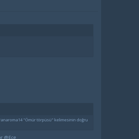
n @Panaroma14 "Ömür törpüsü" kelimesinin doğru
or
@Ece