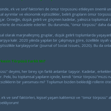
inde, ırk ve sınıf faktörleri de ömür törpüsünü etkileyen önemli unsu
sal ayrımlar ve ekonomik eşitsizlikler, belirli grupların ömür törpüs
r. Örneğin, düşük gelirli ve göçmen kadınlar, yalnızca toplumsal cin
erlerle de mücadele ederler. Bu durumda, "ömür törpüsü" daha da a
sal olarak marjinalleşmiş gruplar, düşük gelirli toplumlarda yaşayanl
arşıya kalır. 2020 yılında yapılan bir çalışmaya göre, özellikle siyah
itsizlikle karşılaşıyorlar (Journal of Social Issues, 2020). Bu da onlar
esin Törpüsü Farklı Mı?
ü" deyimi, her birey için farklı anlamlar taşıyor. Kadınlar, erkekler, ı
. Peki, bu toplumsal yapıların içinde, kendi "ömür törpüsü"müzü na
izliklerin bir yansıması mı? Toplumun bizden beklediği rollerin ötesi
ırk ve sınıf faktörleri, kişisel yaşam kalitemizi ve "ömür törpüsü" algı
 bekliyorum!