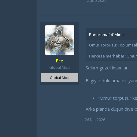
12 Şub 2026
Panaroma14' Alıntı:
Ömür Törpüsü: Toplumsal Ci
Herkese merhaba! "Ömür t
Ece
Selam güzel insanlar
Global Mod
Global Mod
Bilgiyle dolu ama bir yan
"Ömür törpüsü" keli
Arka planda düşün diye b
26 Nis 2026