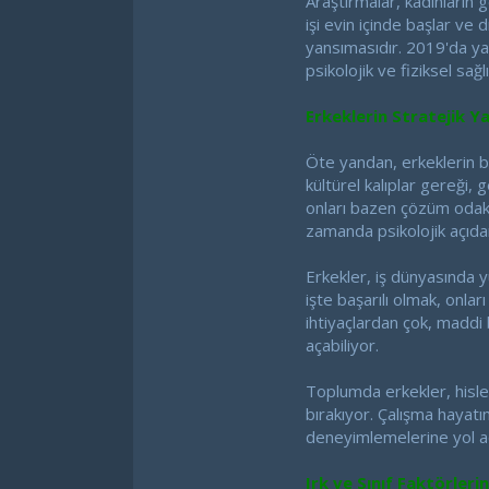
Araştırmalar, kadınların g
işi evin içinde başlar ve d
yansımasıdır. 2019'da yap
psikolojik ve fiziksel sağ
Erkeklerin Stratejik Y
Öte yandan, erkeklerin bu 
kültürel kalıplar gereği, 
onları bazen çözüm odakl
zamanda psikolojik açıda
Erkekler, iş dünyasında y
işte başarılı olmak, onlar
ihtiyaçlardan çok, maddi 
açabiliyor.
Toplumda erkekler, hisler
bırakıyor. Çalışma hayatı
deneyimlemelerine yol a
Irk ve Sınıf Faktörlerin