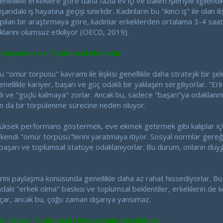
enellikle erkeklere göre daha fazla ev içi ve bakım işleriyle ilgilendi
ışarıdaki iş hayatına geçişi sınırlıdır. Kadınların bu "ikinci iş" ile olan
ılan bir araştırmaya göre, kadınlar erkeklerden ortalama 3-4 saat d
lıklarını olumsuz etkiliyor (OECD, 2019).
aklaşımları ve Toplumsal Normlar
"ömür törpüsü" kavramı ile ilişkisi genellikle daha stratejik bir şek
genellikle kariyer, başarı ve güç odaklı bir yaklaşım sergiliyorlar. "E
ı ve "güçlü kalmaya" zorlar. Ancak bu, sadece "başarı"ya odaklanmış
n da bir törpülenme sürecine neden oluyor.
üksek performans göstermek, eve ekmek getirmek gibi kalıplar içinde 
ı kendi "ömür törpüsü"lerini yaratmaya itiyor. Sosyal normlar gereği,
başarı ve toplumsal statüye odaklanıyorlar. Bu durum, onların duygu
ini paylaşma konusunda genellikle daha az rahat hissediyorlar. Bu, 
ndaki "erkek olma" baskısı ve toplumsal beklentiler, erkeklerin de 
çar, ancak bu, çoğu zaman dışarıya yansımaz.
in Etkisi: Toplumsal Hiyerarşinin Derinlikleri