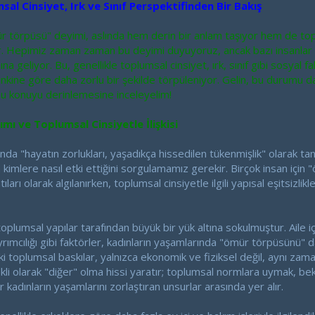
l Cinsiyet, Irk ve Sınıf Perspektifinden Bir Bakış
örpüsü" deyimi, aslında hem derin bir anlam taşıyor hem de toplums
or. Hepimiz zaman zaman bu deyimi duyuyoruz, ancak bazı insanlar i
geliyor. Bu, genellikle toplumsal cinsiyet, ırk, sınıf gibi sosyal fak
ininkine göre daha zorlu bir şekilde törpüleniyor. Gelin, bu durumu d
 bu konuyu derinlemesine inceleyelim!
 ve Toplumsal Cinsiyetle İlişkisi
da "hayatın zorlukları, yaşadıkça hissedilen tükenmişlik" olarak tan
 kimlere nasıl etki ettiğini sorgulamamız gerekir. Birçok insan için
ları olarak algılanırken, toplumsal cinsiyetle ilgili yapısal eşitsizli
toplumsal yapılar tarafından büyük bir yük altına sokulmuştur. Aile i
 ayrımcılığı gibi faktörler, kadınların yaşamlarında "ömür törpüsünü"
ki toplumsal baskılar, yalnızca ekonomik ve fiziksel değil, aynı zam
li olarak "diğer" olma hissi yaratır; toplumsal normlara uymak, be
 kadınların yaşamlarını zorlaştıran unsurlar arasında yer alır.