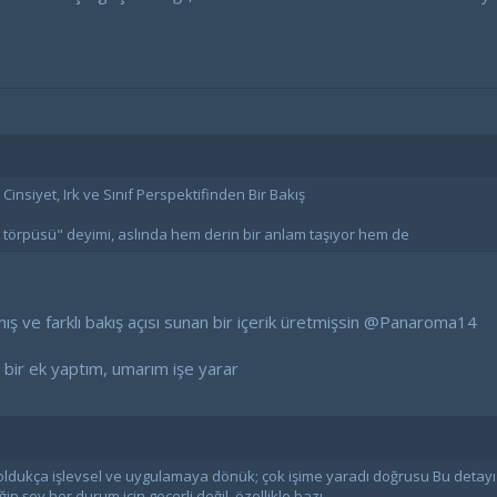
nsiyet, Irk ve Sınıf Perspektifinden Bir Bakış
örpüsü" deyimi, aslında hem derin bir anlam taşıyor hem de
ş ve farklı bakış açısı sunan bir içerik üretmişsin
@Panaroma14
 bir ek yaptım, umarım işe yarar
r oldukça işlevsel ve uygulamaya dönük; çok işime yaradı doğrusu Bu detay
n şey her durum için geçerli değil, özellikle bazı