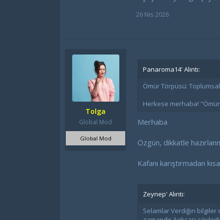
26 Nis 2026
Panaroma14' Alıntı:
Ömür Törpüsü: Toplumsal Ci
Herkese merhaba! "Ömür t
Tolga
Merhaba
Global Mod
Global Mod
Özgün, dikkatle hazırlanmı
Kafanı karıştırmadan kısa
Zeynep' Alıntı:
Selamlar Verdiğin bilgile
zamandır Açıkçası söylediği