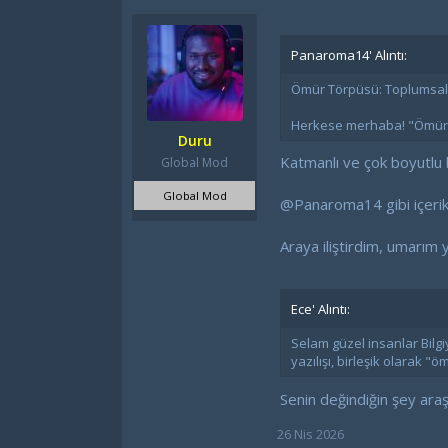
Panaroma14' Alıntı:
Ömür Törpüsü: Toplumsal Ci
Herkese merhaba! "Ömür t
Duru
Katmanlı ve çok boyutlu
Global Mod
Global Mod
@Panaroma14
gibi içeri
Araya iliştirdim, umarım
Ece' Alıntı:
Selam güzel insanlar Bilg
yazılışı, birleşik olarak 
Senin değindiğin şey ara
26 Nis 2026