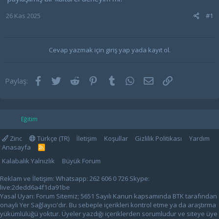
26 Kas 2025
#1
Cevap yazmak için giriş yap yada kayıt ol.
Facebook
Twitter
Reddit
Pinterest
Tumblr
WhatsApp
E-posta
Link
Paylaş:
Eğitim
Zinc
Türkçe (TR)
İletişim
Koşullar
Gizlilik Politikası
Yardım
Anasayfa
R
S
Kalabalık Yalnızlık
Büyük Forum
S
Reklam ve İletişim: Whatsapp: 262 606 0 726 Skype:
live:2dedd6a4f1da91be
Yasal Uyarı: Forum Sitemiz; 5651 Sayılı Kanun kapsamında BTK tarafından
onaylı Yer Sağlayıcı'dır. Bu sebeple içerikleri kontrol etme ya da araştırma
yükümlülüğü yoktur. Üyeler yazdığı içeriklerden sorumludur ve siteye üye