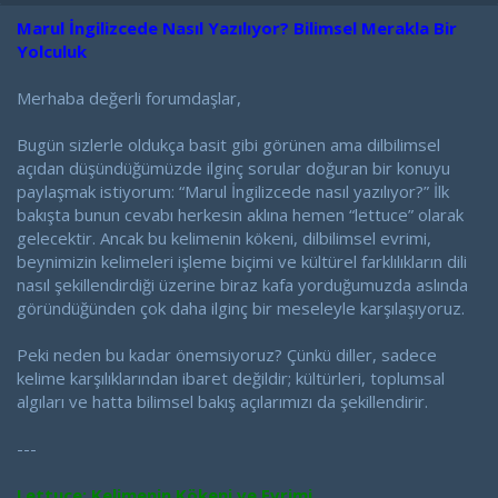
a
a
t
r
Marul İngilizcede Nasıl Yazılıyor? Bilimsel Merakla Bir
a
i
Yolculuk
n
h
i
Merhaba değerli forumdaşlar,
Bugün sizlerle oldukça basit gibi görünen ama dilbilimsel
açıdan düşündüğümüzde ilginç sorular doğuran bir konuyu
paylaşmak istiyorum: “Marul İngilizcede nasıl yazılıyor?” İlk
bakışta bunun cevabı herkesin aklına hemen “lettuce” olarak
gelecektir. Ancak bu kelimenin kökeni, dilbilimsel evrimi,
beynimizin kelimeleri işleme biçimi ve kültürel farklılıkların dili
nasıl şekillendirdiği üzerine biraz kafa yorduğumuzda aslında
göründüğünden çok daha ilginç bir meseleyle karşılaşıyoruz.
Peki neden bu kadar önemsiyoruz? Çünkü diller, sadece
kelime karşılıklarından ibaret değildir; kültürleri, toplumsal
algıları ve hatta bilimsel bakış açılarımızı da şekillendirir.
---
Lettuce: Kelimenin Kökeni ve Evrimi