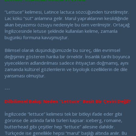
“Lettuce” kelimesi, Latince lactuca sözcüğünden türetilmiştir.
Lac kökü “süt” anlamına gelir. Marul yapraklarının kesildiğinde
akan beyazımsı özsuyu nedeniyle bu isim verilmiştir. Ortaçağ
İngilizcesinde letuse şeklinde kullanılan kelime, zamanla
bugünkü formuna kavuşmuştur.
Bilimsel olarak düşündüğümüzde bu süreç, dilin evrimsel
değişimini gösteren harika bir örnektir. İnsanlık tarihi boyunca
yiyeceklerin adlandırılması sadece ihtiyaçtan doğmamış, aynı
zamanda kültürel gözlemlerin ve biyolojik özelliklerin de dile
yansıması olmuştur.
---
Dilbilimsel Bakış: Neden “Lettuce” Basit Bir Çeviri Değil?
İngilizcede “lettuce” kelimesi tek bir bitkiyi ifade eder gibi
görünse de aslında farklı türleri kapsar: iceberg, romaine,
butterhead gibi çeşitler hep “lettuce” ailesine dahildir.
Türkçede ise genellikle hepsi “marul” başlığı altında anılır. Bu