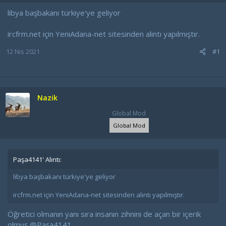
a
a
t
r
libya başbakanı türkiye'ye geliyor
a
i
n
h
ircfrm.net için YeniAdana-net sitesinden alıntı yapılmıştır.
i
12 Nis 2021
#1
Nazik
Global Mod
Global Mod
Paşa4141' Alıntı:
libya başbakanı türkiye'ye geliyor
ircfrm.net için YeniAdana-net sitesinden alıntı yapılmıştır.
Öğretici olmanın yanı sıra insanın zihnini de açan bir içerik
olmuş
@Paşa4141
.