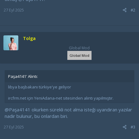
27 Eyl 2025
#2
Tolga
Global Mod
Global Mod
Paşa4141' Alıntı:
libya başbakanı türkiye'ye geliyor
ircfrm.net için YeniAdana-net sitesinden alıntı yapılmıştır.
@Paşa4141
okurken sürekli not alma isteği uyandıran yazılar
nadir bulunur, bu onlardan biri.
27 Eyl 2025
#3