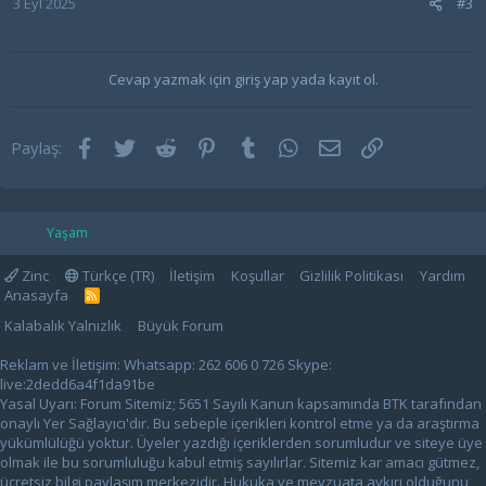
3 Eyl 2025
#3
Cevap yazmak için giriş yap yada kayıt ol.
Facebook
Twitter
Reddit
Pinterest
Tumblr
WhatsApp
E-posta
Link
Paylaş:
Yaşam
Zinc
Türkçe (TR)
İletişim
Koşullar
Gizlilik Politikası
Yardım
Anasayfa
R
S
Kalabalık Yalnızlık
Büyük Forum
S
Reklam ve İletişim: Whatsapp: 262 606 0 726 Skype:
live:2dedd6a4f1da91be
Yasal Uyarı: Forum Sitemiz; 5651 Sayılı Kanun kapsamında BTK tarafından
onaylı Yer Sağlayıcı'dır. Bu sebeple içerikleri kontrol etme ya da araştırma
yükümlülüğü yoktur. Üyeler yazdığı içeriklerden sorumludur ve siteye üye
olmak ile bu sorumluluğu kabul etmiş sayılırlar. Sitemiz kar amacı gütmez,
ücretsiz bilgi paylaşım merkezidir. Hukuka ve mevzuata aykırı olduğunu