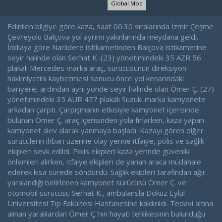
Global Mod
l
t
a
a
t
r
Edinilen bilgiye göre kaza, saat 00.30 sıralarında İzmir Çeşme
a
i
Çevreyolu Balçova yol ayrımı yakınlarında meydana geldi.
n
h
İddiaya göre Narlıdere istikametinden Balçova istikametine
i
seyir halinde olan Serhat K. (23) yönetimindeki 35 AZR 56
plakalı Mercedes marka araç, sürücüsünün direksiyon
hakimiyetini kaybetmesi sonucu önce yol kenarındaki
bariyere, ardından aynı yönde seyir halinde olan Ömer Ç. (27)
yönetimindeki 35 AUR 477 plakalı Suzuki marka kamyonete
arkadan çarptı. Çarpışmanın etkisiyle kamyonet içerisinde
bulunan Ömer Ç. araç içerisinden yola fırlarken, kaza yapan
kamyonet alev alarak yanmaya başladı. Kazayı gören diğer
sürücülerin ihbarı üzerine olay yerine itfaiye, polis ve sağlık
ekipleri sevk edildi. Polis ekipleri kaza yerinde güvenlik
önlemleri alırken, itfaiye ekipleri de yanan araca müdahale
ederek kısa sürede söndürdü. Sağlık ekipleri tarafından ağır
yaralandığı belirlenen kamyonet sürücüsü Ömer Ç. ve
otomobil sürücüsü Serhat K., ambulansla Dokuz Eylül
Üniversitesi Tıp Fakültesi Hastanesine kaldırıldı. Tedavi altına
alınan yaralılardan Ömer Ç.’nin hayati tehlikesinin bulunduğu