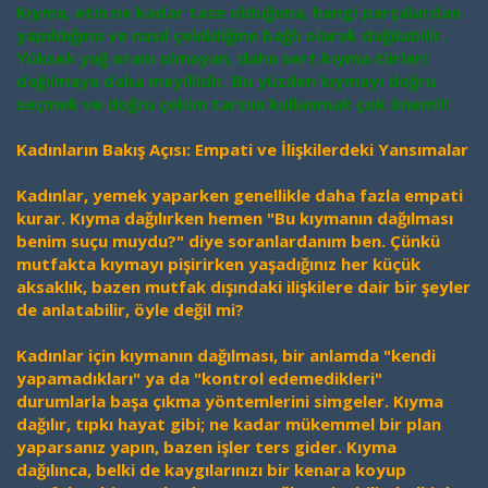
Kıyma, etin ne kadar taze olduğuna, hangi parçalardan
yapıldığına ve nasıl çekildiğine bağlı olarak dağılabilir.
Yüksek yağ oranı olmayan, daha sert kıyma türleri
dağılmaya daha meyillidir. Bu yüzden kıymayı doğru
seçmek ve doğru çekim tarzını kullanmak çok önemli!
Kadınların Bakış Açısı: Empati ve İlişkilerdeki Yansımalar
Kadınlar, yemek yaparken genellikle daha fazla empati
kurar. Kıyma dağılırken hemen "Bu kıymanın dağılması
benim suçu muydu?" diye soranlardanım ben. Çünkü
mutfakta kıymayı pişirirken yaşadığınız her küçük
aksaklık, bazen mutfak dışındaki ilişkilere dair bir şeyler
de anlatabilir, öyle değil mi?
Kadınlar için kıymanın dağılması, bir anlamda "kendi
yapamadıkları" ya da "kontrol edemedikleri"
durumlarla başa çıkma yöntemlerini simgeler. Kıyma
dağılır, tıpkı hayat gibi; ne kadar mükemmel bir plan
yaparsanız yapın, bazen işler ters gider. Kıyma
dağılınca, belki de kaygılarınızı bir kenara koyup