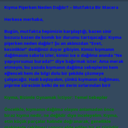
a
a
t
r
Kıyma Pişerken Neden Dağılır? – Mutfakta Bir Macera
a
i
n
h
Herkese merhaba,
i
Bugün, mutfakta hepimizin karşılaştığı, bazen sinir
bozucu bazen de komik bir durumu tartışacağız: Kıyma
pişerken neden dağılır? Şu an aklınızdan "Evet,
kesinlikle!" dediğinizi duyar gibiyim. Kimisi kıymanın
dağılmasını sabırla izler, kimisi ise o dağılma anında "Ne
yapıyorsunuz burada?" diye bağırmak ister. Ama merak
etmeyin, bu yazıda kıymanın dağılma sebeplerini hem
eğlenceli hem de bilgi dolu bir şekilde çözmeye
çalışacağız. Hadi başlayalım, çünkü kıymanın dağılması,
pişirme sürecinin belki de en derin sırlarından biri!
Kıyma, Bizimle Oynamak İstiyor: Temel Sebepler
Öncelikle, kıymanın dağılma olayını anlamadan önce
biraz kıyma nedir, ne değildir diye inceleyelim. Kıyma,
etin küçük parçalar halinde doğranarak, genellikle
makineyle çekilmesi sonucu elde edilen bir et türüdür.