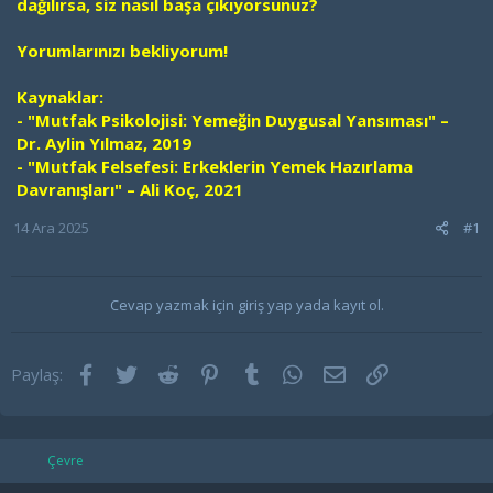
dağılırsa, siz nasıl başa çıkıyorsunuz?
Yorumlarınızı bekliyorum!
Kaynaklar:
- "Mutfak Psikolojisi: Yemeğin Duygusal Yansıması" –
Dr. Aylin Yılmaz, 2019
- "Mutfak Felsefesi: Erkeklerin Yemek Hazırlama
Davranışları" – Ali Koç, 2021
14 Ara 2025
#1
Cevap yazmak için giriş yap yada kayıt ol.
Facebook
Twitter
Reddit
Pinterest
Tumblr
WhatsApp
E-posta
Link
Paylaş:
Çevre