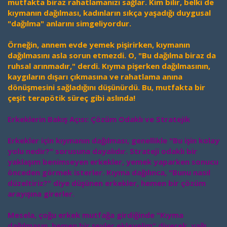
mutfakta biraz rahatlamanızı sağlar. Kim bilir, belki de
kıymanın dağılması, kadınların sıkça yaşadığı duygusal
"dağılma" anlarını simgeliyordur.
Örneğin, annem evde yemek pişirirken, kıymanın
dağılmasını asla sorun etmezdi. O, "Bu dağılma biraz da
ruhsal arınmadır," derdi. Kıyma pişerken dağılmasının,
kaygıların dışarı çıkmasına ve rahatlama anına
dönüşmesini sağladığını düşünürdü. Bu, mutfakta bir
çeşit terapötik süreç gibi aslında!
Erkeklerin Bakış Açısı: Çözüm Odaklı ve Stratejik
Erkekler için kıymanın dağılması, genellikle "Bu işin kolay
yolu nedir?" sorusuna dayalıdır. Strateji odaklı bir
yaklaşım benimseyen erkekler, yemek yaparken sonucu
önceden görmek isterler. Kıyma dağılınca, "Bunu nasıl
düzeltiriz?" diye düşünen erkekler, hemen bir çözüm
arayışına girerler.
Mesela, çoğu erkek mutfağa girdiğinde "Kıyma
dağılmasın, hemen bir şeyler ekleyelim" diyerek, yağı