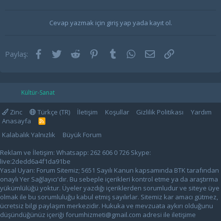
Cevap yazmak için giriş yap yada kayıt ol.
Facebook
Twitter
Reddit
Pinterest
Tumblr
WhatsApp
E-posta
Link
Paylaş:
Kültür-Sanat
Zinc
Türkçe (TR)
İletişim
Koşullar
Gizlilik Politikası
Yardım
Anasayfa
R
S
Kalabalık Yalnızlık
Büyük Forum
S
Reklam ve İletişim: Whatsapp: 262 606 0 726 Skype:
live:2dedd6a4f1da91be
Yasal Uyarı: Forum Sitemiz; 5651 Sayılı Kanun kapsamında BTK tarafından
onaylı Yer Sağlayıcı'dır. Bu sebeple içerikleri kontrol etme ya da araştırma
yükümlülüğü yoktur. Üyeler yazdığı içeriklerden sorumludur ve siteye üye
olmak ile bu sorumluluğu kabul etmiş sayılırlar. Sitemiz kar amacı gütmez,
ücretsiz bilgi paylaşım merkezidir. Hukuka ve mevzuata aykırı olduğunu
düşündüğünüz içeriği
forumhizmeti@gmail.com
adresi ile iletişime