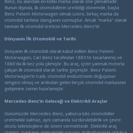
Benz, bu alandaki en köklü marka olarak öne çıkmaktadır.
Bunun dışında, ilk otomobillerin üretildiği dönemde, başta
Benz Patent-Motorwagen olmak üzere, birkaç marka da
otomobil tarihine damgasını vurmuştur. Ancak "marka" olarak
tanınan ilk otomobil üreticisi Mercedes-Benz’tir.
Dünyanın İlk Otomobili ve Tarihi
Dünyanın ilk otomobili olarak kabul edilen Benz Patent-
Motorwagen, Carl Benz tarafından 1885’te tasarlanmış ve
1886’da ilk kez yola çıkmıştır. Bu araç, içten yanmalı motorla
çalışan ilk otomobil olarak tarihe geçmiştir. Benz Patent-
Motorwagen’in icadı, otomobil endüstrisinin doğuşunun
simgesi olmuş ve ardından gelen birçok otomobil markasının
gelişimine zemin hazırlamıştır.
Mercedes-Benz’in Geleceği ve Elektrikli Araçlar
Günümüzde Mercedes-Benz, yalnızca lüks otomobiller
üretmekle kalmaz, aynı zamanda sürdürülebilirlik ve çevre
dostu teknolojilere de önem vermektedir. Elektrikli araç
üretimi, markanın gelecekteki vizyonu doğrultusunda oldukça