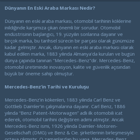
a
a
t
r
Dünyanın En Eski Araba Markası Nedir?
a
i
n
h
Dünyanın en eski araba markası, otomobil tarihinin köklerine
i
inildiğinde karşımıza çıkan önemli bir sorudur. Otomobil
endüstrisinin başlangıcı, 19. yüzyılın sonlarına dayanır ve
birçok marka, bu tarihsel sürecin bir parçası olarak günümüze
kadar gelmiştir. Ancak, dünyanın en eski araba markası olarak
kabul edilen marka, 1883 yılında Almanya'da kurulan ve bugün
dünya çapında tanınan "Mercedes-Benz"dir. Mercedes-Benz,
otomobil üretiminde inovasyon, kalite ve güvenlik açısından
büyük bir öneme sahip olmuştur.
Mercedes-Benz’in Tarihi ve Kuruluşu
Mercedes-Benz’in kökenleri, 1883 yılında Carl Benz ve
Gottlieb Daimler’in çalışmalarına dayanır. Carl Benz, 1886
yılında “Benz Patent-Motorwagen” adlı ilk otomobili icat
ederek, otomobil tarihini değiştiren adımı atmıştır. Ancak
Mercedes-Benz ismi, 1926 yılında Daimler-Motoren-
Gesellschaft (DMG) ve Benz & Cie. şirketlerinin birleşmesiyle
ortaya çıkmıştır. O zamanlardan bu yana, Mercedes-Benz