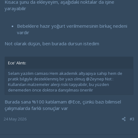
Kısaca şunu da ekleyeyim, aşağıdaki noktalar da işine
yarayabilir
Bebeklere hazır yoğurt verilmemesinin birkaç nedeni
vardır
Not olarak düşün, ben burada dursun istedim
Ece' Alıntı:
Selam yazılım camiası Hem akademik altyapıya sahip hem de
pratik bilgiyle desteklenmiş bir yazı olmuş @Zeynep Not :
Kullanılan malzemeler alerji riski taşıyabilir, bu yüzden
denemeden önce doktora danışılması önerilir
Burada sana %100 katılamam
@Ece
, çünkü bazı bilimsel
çalışmalarda farklı sonuçlar var
24 May 2026
#3