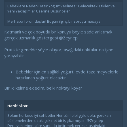
Bebeklere Neden Hazır Yoğurt Verilmez? Gelecekteki Etkiler ve
Yeni Yaklaşımlar Üzerine Düşünceler
Merhaba forumdaşlar! Bugün ilginç bir soruyu masaya
Katmanlı ve çok boyutlu bir konuyu böyle sade anlatmak
gerçek uzmanlık göstergesi
@Zeynep
Pratikte genelde şöyle oluyor, aşağıdaki noktalar da işine
yarayabilir
Bebekler için en sağlıklı yoğurt, evde taze meyvelerle
hazırlanan yoğurt olacaktır
Bir iki kelime ekledim, belki noktayı koyar
Nazik' Alıntı:
Selam herkese iyi sohbetler Her cümle bilgiyle dolu; gereksiz
süslemelerden uzak, çok net bir iş çıkarmışsın @Zeynep
Deneyimlerime göre şunu da belirtmek gerekir, aşağıdaki