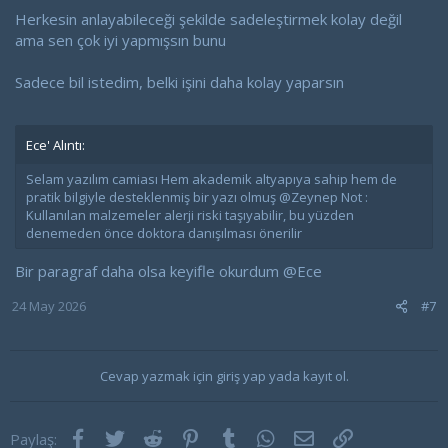
Herkesin anlayabileceği şekilde sadeleştirmek kolay değil
ama sen çok iyi yapmışsın bunu
Sadece bil istedim, belki işini daha kolay yaparsın
Ece' Alıntı:
Selam yazılım camiası Hem akademik altyapıya sahip hem de
pratik bilgiyle desteklenmiş bir yazı olmuş @Zeynep Not :
Kullanılan malzemeler alerji riski taşıyabilir, bu yüzden
denemeden önce doktora danışılması önerilir
Bir paragraf daha olsa keyifle okurdum
@Ece
24 May 2026
#7
Cevap yazmak için giriş yap yada kayıt ol.
Facebook
Twitter
Reddit
Pinterest
Tumblr
WhatsApp
E-posta
Link
Paylaş: