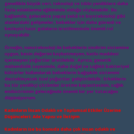
genellikle büyük veri, teknoloji ve tıbbi yeniliklere daha
fazla odaklanma eğiliminde olduğu söylenebilir. Bu
bağlamda, gelecekte yapay zekâ ve biyoteknoloji gibi
alanlardaki gelişmeler, bebekler için daha güvenli ve
besleyici hazır gıdaların üretilmesinde önemli rol
oynayabilir.
Örneğin, nanoteknoloji ile bebeklerin sindirim sistemine
uygun, besin değerini kaybetmeyen, katkı maddesi
içermeyen yoğurtlar üretilebilir. Ayrıca, genetik
mühendislik sayesinde, daha doğal ve sağlıklı bakteriyel
kültürler kullanılarak bebeklerin bağışıklık sistemini
destekleyecek özel yoğurtlar geliştirilebilir. Erkeklerin
bu tür yenilikçi çözümler üretme kapasitesinin, sağlık
endüstrisinin geleceğinde önemli bir yer tutacağını
düşünüyorum.
Kadınların İnsan Odaklı ve Toplumsal Etkiler Üzerine
Düşünceleri: Aile Yapısı ve İletişim
Kadınların ise bu konuda daha çok insan odaklı ve