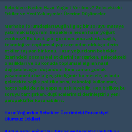
a
a
t
r
Bebeklere Neden Hazır Yoğurt Verilmez? Gelecekteki
a
i
Etkiler ve Yeni Yaklaşımlar Üzerine Düşünceler
n
h
i
Merhaba forumdaşlar! Bugün ilginç bir soruyu masaya
yatırmak istiyorum. Bebeklere neden hazır yoğurt
verilmez? Bu basit gibi görünen ama aslında sağlık,
teknoloji ve toplumsal yapı açısından oldukça derin
etkiler taşıyan bir konu. Hazır yoğurtların bebekler
üzerindeki potansiyel etkilerini tartışırken, gelecekteki
olasılıkları ve bu konuda toplumsal algının nasıl
değişebileceğini düşündüm. Kimi zaman günlük
yaşamımızda hızla geçiştirdiğimiz bu mesele, aslında
gelecekte sağlık politikalarını, teknoloji kullanımını,
hatta belki de aile yapısını etkileyebilir. Hep birlikte bu
soruyu tartışırken, düşüncelerimizi derinleştirip yeni
perspektifler kazanabiliriz.
Hazır Yoğurdun Bebekler Üzerindeki Potansiyel
Olumsuz Etkileri
Bugün hazır yoğurtlar, birçok evde pratik ve hızlı bir