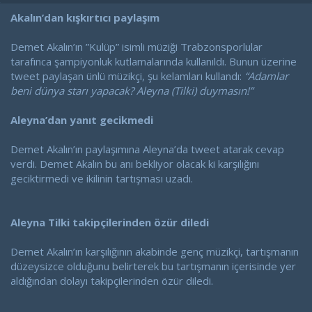
a
a
t
r
Akalın’dan kışkırtıcı paylaşım
a
i
n
h
Demet Akalın’ın ”Kulüp” isimli müziği Trabzonsporlular
i
tarafınca şampiyonluk kutlamalarında kullanıldı. Bunun üzerine
tweet paylaşan ünlü müzikçi, şu kelamları kullandı:
“Adamlar
beni dünya starı yapacak? Aleyna (Tilki) duymasın!”
Aleyna’dan yanıt gecikmedi
Demet Akalın’ın paylaşımına Aleyna’da tweet atarak cevap
verdi. Demet Akalın bu anı bekliyor olacak ki karşılığını
geciktirmedi ve ikilinin tartışması uzadı.
Aleyna Tilki takipçilerinden özür diledi
Demet Akalın’ın karşılığının akabinde genç müzikçi, tartışmanın
düzeysizce olduğunu belirterek bu tartışmanın içerisinde yer
aldığından dolayı takipçilerinden özür diledi.