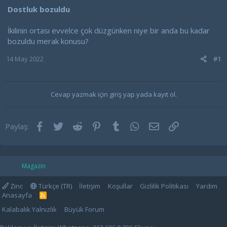
Dostluk bozuldu
İkilinin ortası evvelce çok düzgünken niye bir anda bu kadar
bozuldu merak konusu?
14 May 2022
#1
Cevap yazmak için giriş yap yada kayıt ol.
Facebook
Twitter
Reddit
Pinterest
Tumblr
WhatsApp
E-posta
Link
Paylaş:
Magazin
Zinc
Türkçe (TR)
İletişim
Koşullar
Gizlilik Politikası
Yardım
Anasayfa
R
S
Kalabalık Yalnızlık
Büyük Forum
S