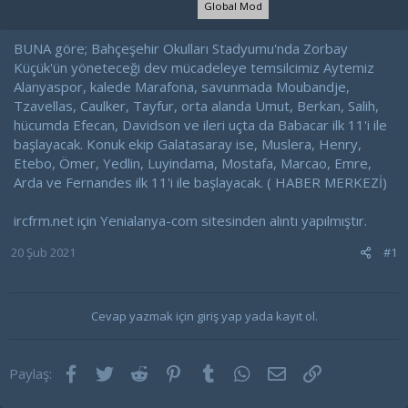
Global Mod
l
t
a
a
t
r
BUNA göre; Bahçeşehir Okulları Stadyumu'nda Zorbay
a
i
Küçük'ün yöneteceği dev mücadeleye temsilcimiz Aytemiz
n
h
Alanyaspor, kalede Marafona, savunmada Moubandje,
i
Tzavellas, Caulker, Tayfur, orta alanda Umut, Berkan, Salih,
hücumda Efecan, Davidson ve ileri uçta da Babacar ilk 11'i ile
başlayacak. Konuk ekip Galatasaray ise, Muslera, Henry,
Etebo, Ömer, Yedlin, Luyindama, Mostafa, Marcao, Emre,
Arda ve Fernandes ilk 11'i ile başlayacak. ( HABER MERKEZİ)
ircfrm.net için Yenialanya-com sitesinden alıntı yapılmıştır.
20 Şub 2021
#1
Cevap yazmak için giriş yap yada kayıt ol.
Facebook
Twitter
Reddit
Pinterest
Tumblr
WhatsApp
E-posta
Link
Paylaş: