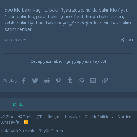
500 kilo bakır kaç TL, bakır fiyatı 2025, hurda bakır kilo fiyatı,
1 ton bakır kaç para, bakır güncel fiyat, hurda bakır türleri,
kablo bakır fiyatları, bakır neye göre değer kazanır, bakır alım
satım rehberi.
30 Tem 2025
#1
Cevap yazmak için giriş yap yada kayıt ol.
Facebook
Twitter
Reddit
Pinterest
Tumblr
WhatsApp
E-posta
Link
Paylaş:
Moda
Zinc
Türkçe (TR)
İletişim
Koşullar
Gizlilik Politikası
Yardım
Anasayfa
R
S
Kalabalık Yalnızlık
Büyük Forum
S