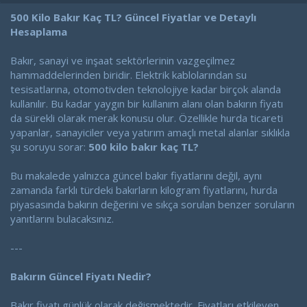
a
a
t
r
500 Kilo Bakır Kaç TL? Güncel Fiyatlar ve Detaylı
a
i
Hesaplama
n
h
i
Bakır, sanayi ve inşaat sektörlerinin vazgeçilmez
hammaddelerinden biridir. Elektrik kablolarından su
tesisatlarına, otomotivden teknolojiye kadar birçok alanda
kullanılır. Bu kadar yaygın bir kullanım alanı olan bakırın fiyatı
da sürekli olarak merak konusu olur. Özellikle hurda ticareti
yapanlar, sanayiciler veya yatırım amaçlı metal alanlar sıklıkla
şu soruyu sorar:
500 kilo bakır kaç TL?
Bu makalede yalnızca güncel bakır fiyatlarını değil, aynı
zamanda farklı türdeki bakırların kilogram fiyatlarını, hurda
piyasasında bakırın değerini ve sıkça sorulan benzer soruların
yanıtlarını bulacaksınız.
---
Bakırın Güncel Fiyatı Nedir?
Bakır fiyatı günlük olarak değişmektedir. Fiyatları etkileyen